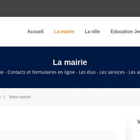
Accueil
La mairie
La ville
Education Je
La mairie
e - Contacts et formulaires en ligne - Les élus - Les services - Les 
x
Votre mairie
V