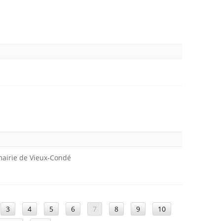
 mairie de Vieux-Condé
3
4
5
6
7
8
9
10