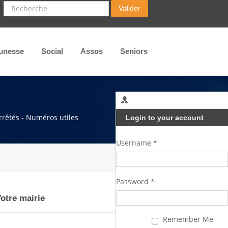
Recherche
Valider
unesse
Social
Assos
Seniors
arrêtés - Numéros utiles
Login to your account
Username *
Password *
otre mairie
Remember Me