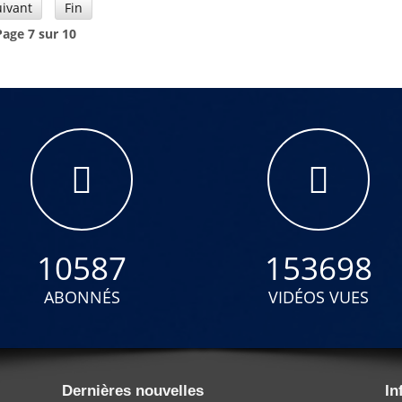
uivant
Fin
Page 7 sur 10
10587
153698
ABONNÉS
VIDÉOS VUES
Dernières nouvelles
In