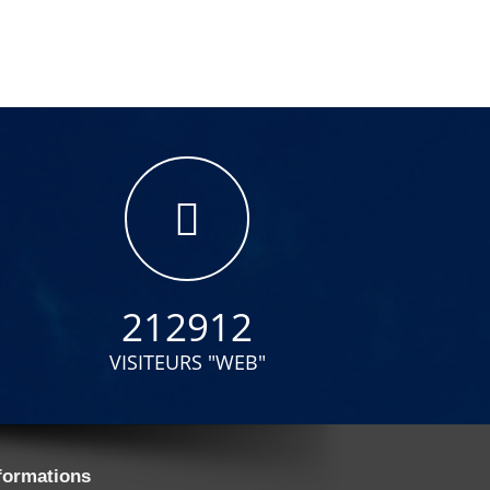
212912
VISITEURS "WEB"
formations