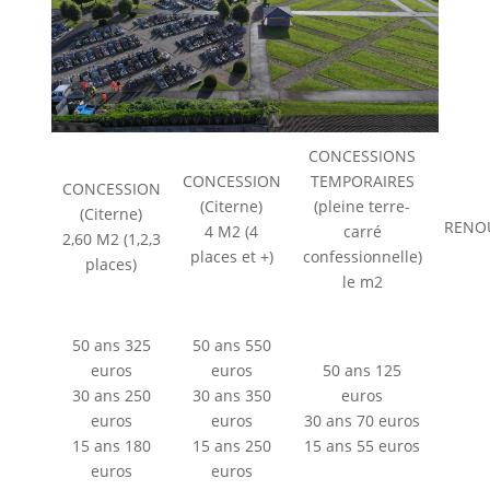
CONCESSIONS
CONCESSION
TEMPORAIRES
CONCESSION
(Citerne)
(pleine terre-
(Citerne)
RENO
4 M2 (4
carré
2,60 M2 (1,2,3
places et +)
confessionnelle)
places)
le m2
50 ans 325
50 ans 550
euros
euros
50 ans 125
30 ans 250
30 ans 350
euros
euros
euros
30 ans 70 euros
15 ans 180
15 ans 250
15 ans 55 euros
euros
euros