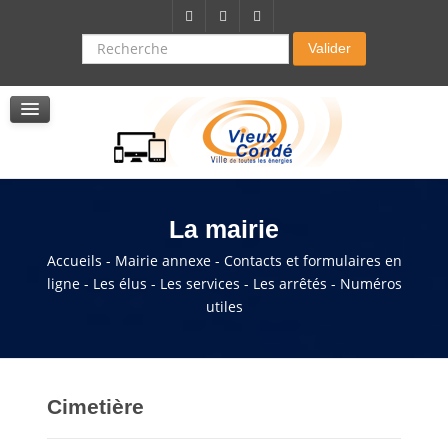
Citoyenneté-Social
Dossier demande de subvention
Recherche
Valider
Seniors
La résidence autonomie
Service de soins infirmers à domicile
Service d'aide à domicile
Pole multi services accompagnement seniors
La mairie
Accueils - Mairie annexe - Contacts et formulaires en
ligne - Les élus - Les services - Les arrêtés - Numéros
utiles
Cimetière