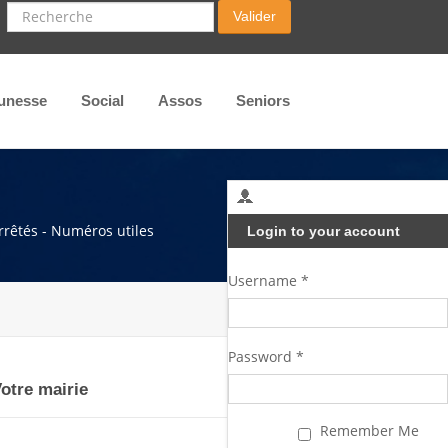
Recherche
Valider
unesse
Social
Assos
Seniors
arrêtés - Numéros utiles
Login to your account
Username *
Password *
otre mairie
Remember Me