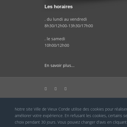
Les horaires
. du lundi au vendredi
8h30/12h00-13h30/17h00
. le samedi
10h00/12h00
En savoir plus...
Notre site Ville de Vieux Conde utilise des cookies pour réalise
Cookies RGPD
améliorer votre expérience. En refusant les cookies, certains
choix pendant 30 jours. Vous pouvez changer d'avis en cliquan