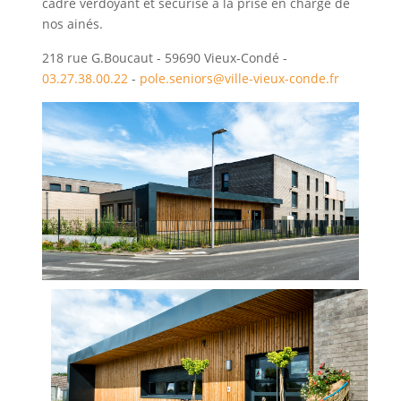
cadre verdoyant et sécurisé à la prise en charge de
nos ainés.
218 rue G.Boucaut - 59690 Vieux-Condé -
03.27.38.00.22
-
pole.seniors@ville-vieux-conde.fr