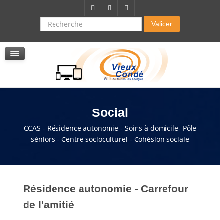
Citoyenneté-Social
Dossier demande de subvention
Recherche
Valider
Seniors
La résidence autonomie
Service de soins infirmers à domicile
Service d'aide à domicile
Pole multi services accompagnement seniors
Social
CCAS - Résidence autonomie - Soins à domicile- Pôle
séniors - Centre socioculturel - Cohésion sociale
Résidence autonomie - Carrefour
de l'amitié