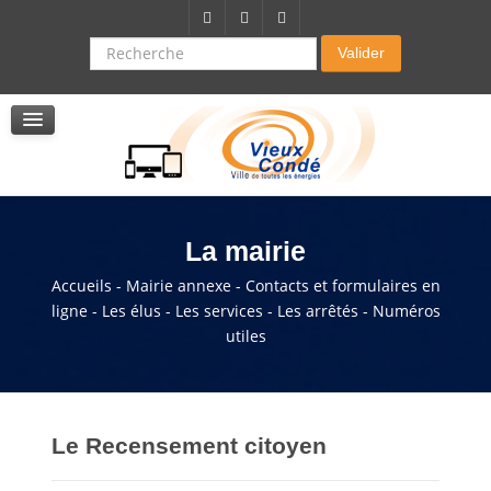
Citoyenneté-Social
Dossier demande de subvention
Recherche
Valider
Seniors
La résidence autonomie
Service de soins infirmers à domicile
Service d'aide à domicile
Pole multi services accompagnement seniors
La mairie
Accueils - Mairie annexe - Contacts et formulaires en
ligne - Les élus - Les services - Les arrêtés - Numéros
utiles
Le Recensement citoyen