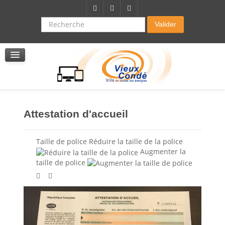
Citoyenneté-Social
Dossier demande de subvention
Recherche
Valider
Seniors
La résidence autonomie
Service de soins infirmers à domicile
Service d'aide à domicile
Pole multi services accompagnement seniors
Attestation d'accueil
Taille de police
Réduire la taille de la police
Augmenter la
taille de police