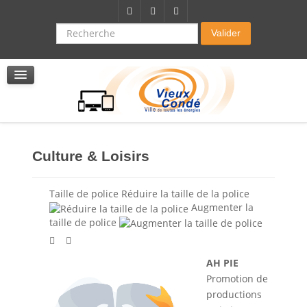
Citoyenneté-Social
Dossier demande de subvention
Recherche
Valider
Seniors
La résidence autonomie
Service de soins infirmers à domicile
Service d'aide à domicile
Pole multi services accompagnement seniors
Culture & Loisirs
Taille de police
Réduire la taille de la police
Augmenter la
taille de police
AH PIE
Promotion de
productions