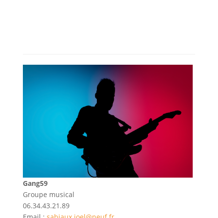
Gang59
Groupe musical
06.34.43.21.89
Email :
sabiaux.joel@neuf.fr