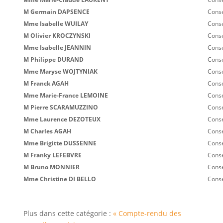
M Germain DAPSENCE
Conse
Mme Isabelle WUILAY
Conse
M Olivier KROCZYNSKI
Conse
Mme Isabelle JEANNIN
Conse
M Philippe DURAND
Conse
Mme Maryse WOJTYNIAK
Conse
M Franck AGAH
Conse
Mme Marie-France LEMOINE
Conse
M Pierre SCARAMUZZINO
Conse
Mme Laurence DEZOTEUX
Conse
M Charles AGAH
Conse
Mme Brigitte DUSSENNE
Conse
M Franky LEFEBVRE
Conse
M Bruno MONNIER
Conse
Mme Christine DI BELLO
Conse
Plus dans cette catégorie :
« Compte-rendu des