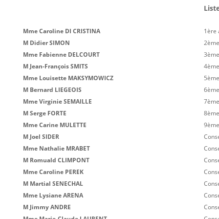
List
Mme Caroline DI CRISTINA
1ère 
M
Didier SIMON
2ème 
Mme Fabienne DELCOURT
3ème 
M
Jean-François SMITS
4ème 
M
me Louisette MAKSYMOWICZ
5ème
M
Bernard LIEGEOIS
6ème
Mme Virginie SEMAILLE
7ème
M Serge FORTE
8ème
Mme Carine MULETTE
9ème
M Joel SIDER
Conse
Mme Nathalie MRABET
Conse
M Romuald CLIMPONT
Conse
Mme Caroline PEREK
Conse
M Martial SENECHAL
Conse
Mme Lysiane ARENA
Conse
M Jimmy ANDRE
Conse
Mme Marie-Claude LAURENT
Conse