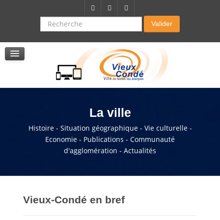
Citoyenneté-Social
Dossier demande de subvention
Recherche
Valider
Seniors
La résidence autonomie
Service de soins infirmers à domicile
Service d'aide à domicile
Pole multi services accompagnement seniors
La ville
Histoire - Situation géographique - Vie culturelle -
Economie - Publications - Communauté
d'agglomération - Actualités
Vieux-Condé en bref