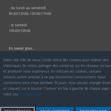
. du lundi au vendredi
8h30/12h00-13h30/17h00
. le samedi
10h00/12h00
En savoir plus...
Notre site Ville de Vieux Conde utilise des cookies pour réaliser des
statistiques de visites, partager des contenus sur les réseaux sociau
© Site Officiel de la Ville de Vieux Condé - Réalisé par le
et améliorer votre expérience. En refusant les cookies, certains
services seront amenés à ne pas fonctionner correctement. Nous
Service COM
conservons votre choix pendant 30 jours. Vous pouvez changer d'avis
en cliquant sur le bouton 'Cookies' en bas à gauche de chaque page 
notre site.
En savoir plus
Cookies RGPD