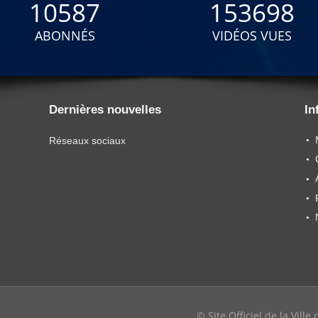
10587
153698
ABONNÉS
VIDÉOS VUES
Dernières nouvelles
In
Réseaux sociaux
© Site Officiel de la Vill