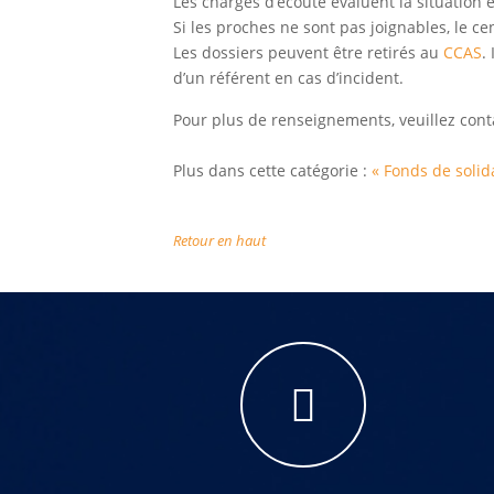
Les chargés d’écoute évaluent la situation 
Si les proches ne sont pas joignables, le 
Les dossiers peuvent être retirés au
CCAS
.
d’un référent en cas d’incident.
Pour plus de renseignements, veuillez cont
Plus dans cette catégorie :
« Fonds de solid
Retour en haut