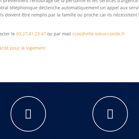
et préviennent l’entourage de la personne et les services d’urgence.
central téléphonique déclenche automatiquement un appel aux serv
 Ils doivent être remplis par la famille ou proche car ils nécessite
acter le
03.27.41.23.47
ou par mail
ccas@ville-vieux-conde.fr
arité pour le logement