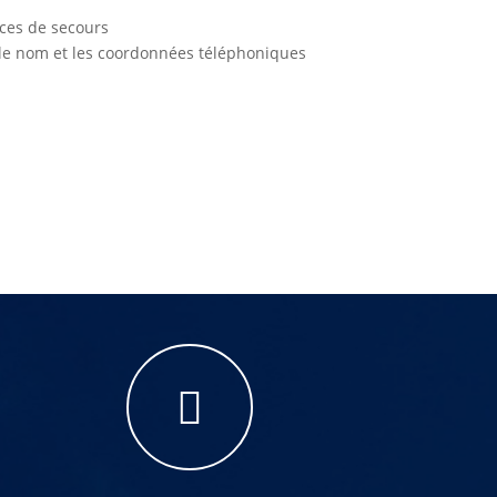
ices de secours
nt le nom et les coordonnées téléphoniques