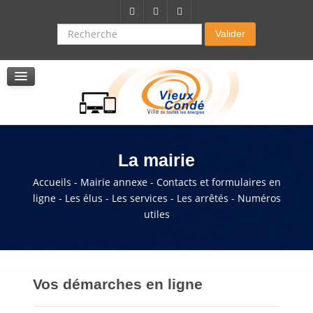
Citoyenneté-Social
Dossier demande de subvention
Recherche
Valider
Seniors
La résidence autonomie
Service de soins infirmers à domicile
Service d'aide à domicile
Pole multi services accompagnement seniors
La mairie
Accueils - Mairie annexe - Contacts et formulaires en
ligne - Les élus - Les services - Les arrêtés - Numéros
utiles
Vos démarches en ligne