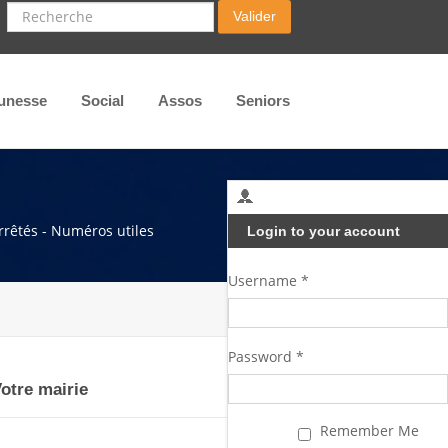
Recherche
Valider
unesse
Social
Assos
Seniors
arrêtés - Numéros utiles
Login to your account
Username *
Password *
otre mairie
Remember Me