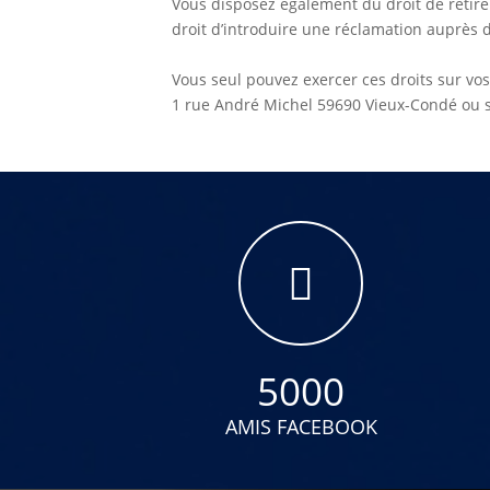
Vous disposez également du droit de retire
droit d’introduire une réclamation auprès d
Vous seul pouvez exercer ces droits sur vos
1 rue André Michel 59690 Vieux-Condé ou 
5000
AMIS FACEBOOK