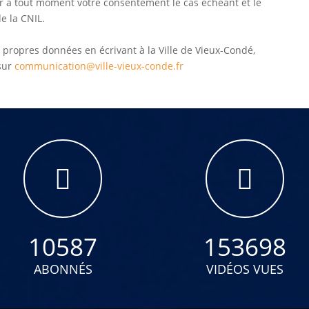
r à tout moment votre consentement le cas échéant et le
e la CNIL.
 propres données en écrivant à la Ville de Vieux-Condé,
sur
communication@ville-vieux-conde.fr
10587
153698
ABONNÉS
VIDÉOS VUES