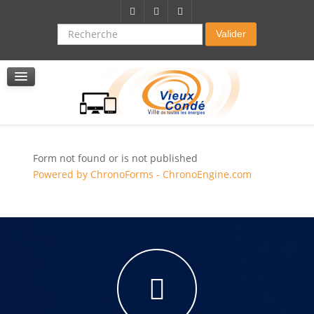
Citoyenneté-Social
Dossier demande de subvention
Recherche
Valider
Seniors
La résidence autonomie
Service de soins infirmers à domicile
Service d'aide à domicile
Pole multi services accompagnement seniors
Form not found or is not published
Powered by ChronoForms - ChronoEngine.com