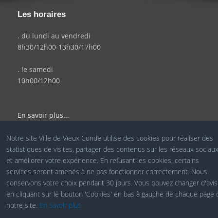
Les horaires
. du lundi au vendredi
8h30/12h00-13h30/17h00
. le samedi
10h00/12h00
En savoir plus...
Notre site Ville de Vieux Conde utilise des cookies pour réaliser des
statistiques de visites, partager des contenus sur les réseaux sociau
© Site Officiel de la Ville de Vieux Condé - Réalisé par le
et améliorer votre expérience. En refusant les cookies, certains
services seront amenés à ne pas fonctionner correctement. Nous
Service COM
conservons votre choix pendant 30 jours. Vous pouvez changer d'avis
en cliquant sur le bouton 'Cookies' en bas à gauche de chaque page 
notre site.
En savoir plus
Cookies RGPD