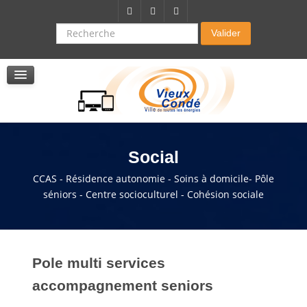
Citoyenneté-Social
Dossier demande de subvention
Recherche
Valider
Seniors
La résidence autonomie
Service de soins infirmers à domicile
Service d'aide à domicile
Pole multi services accompagnement seniors
Social
CCAS - Résidence autonomie - Soins à domicile- Pôle
séniors - Centre socioculturel - Cohésion sociale
Pole multi services
accompagnement seniors