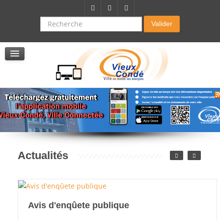
Citoyenneté-Social
Dossier demande de subvention
Recherche
Valider
Seniors
La résidence autonomie
Service de soins infirmers à domicile
Service d'aide à domicile
Pole multi services accompagnement seniors
Actualités
Avis d'enqûete publique