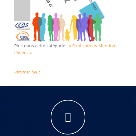
Plus dans cette catégorie :
« Publications
Mentions
légales »
Retour en haut