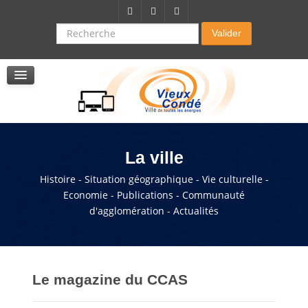
Citoyenneté-Social
Dossier demande de subvention
Recherche
Valider
Seniors
La résidence autonomie
Service de soins infirmers à domicile
Service d'aide à domicile
Pole multi services accompagnement seniors
La ville
Histoire - Situation géographique - Vie culturelle -
Economie - Publications - Communauté
d'agglomération - Actualités
Le magazine du CCAS