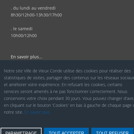
. du lundi au vendredi
8h30/12h00-13h30/17h00
. le samedi
10h00/12h00
En savoir plus...
Notre site Ville de Vieux Conde utilise des cookies pour réaliser des
statistiques de visites, partager des contenus sur les réseaux sociau
© Site Officiel de la Ville de Vieux Condé - Réalisé par le
et améliorer votre expérience. En refusant les cookies, certains
services seront amenés à ne pas fonctionner correctement. Nous
Service COM
conservons votre choix pendant 30 jours. Vous pouvez changer d'avis
en cliquant sur le bouton 'Cookies' en bas à gauche de chaque page 
notre site.
En savoir plus
Cookies RGPD
PARAMETRAGE
TOUT ACCEPTER
TOUT REFUSER