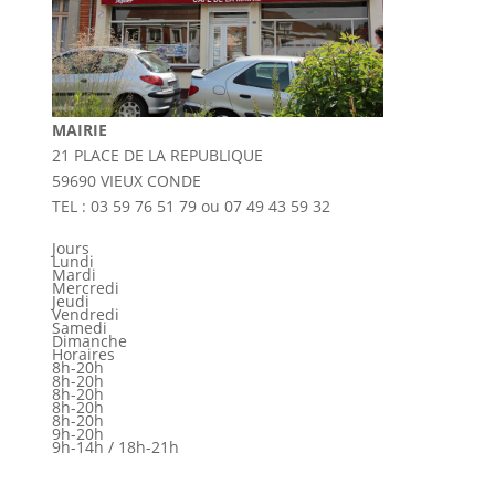
MAIRIE
21 PLACE DE LA REPUBLIQUE
59690 VIEUX CONDE
TEL : 03 59 76 51 79 ou 07 49 43 59 32
Jours
Lundi
Mardi
Mercredi
Jeudi
Vendredi
Samedi
Dimanche
Horaires
8h-20h
8h-20h
8h-20h
8h-20h
8h-20h
9h-20h
9h-14h / 18h-21h