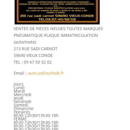
VENTES DE PIECES NEUVES TOUTES MARQUES
PNEUMATIQUE-PLAQUE IMMATRICULATION
(auto/moto)
213 RUE SADI CARNOT
59690 VIEUX CONDE
TEL : 09 67 50 52 02
Email :
auto-jo@outlook.fr
Jours
Lundi
Mardi
Mercredi
Jeudi
Vendredi
Samedi
Dimanche
Horaires
8h30-12h30/13h30-18h
FERMÉ
8h30-12h30/13h30-18h
8h30-12h30/13h30-18h
8h30-12h30/13h30-18h