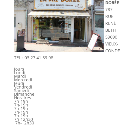
DORÉE
787
RUE
RENÉ
BETH
59690
VIEUX-
CONDÉ
TEL : 03 27 41 59 98
Jours
Lundi
Mardi
Mercredi
Jeudi
Vendredi
Samedi
Dimanche
Horaires
7h-19h
7h-19h
7h-19h
7h-19h
7h-19h
7h-12h30
7h-12h30