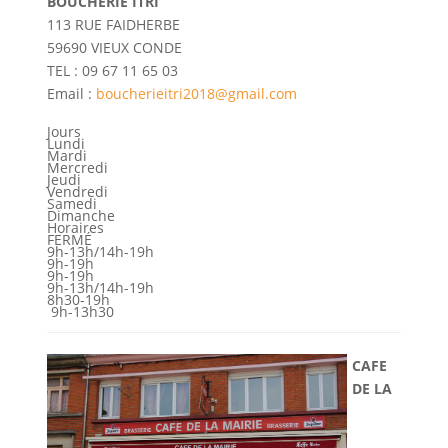
BOUCHERIE ITRI
113 RUE FAIDHERBE
59690 VIEUX CONDE
TEL : 09 67 11 65 03
Email :
boucherieitri2018@gmail.com
Jours
Lundi
Mardi
Mercredi
Jeudi
Vendredi
Samedi
Dimanche
Horaires
FERMÉ
9h-13h/14h-19h
9h-19h
9h-19h
9h-13h/14h-19h
8h30-19h
9h-13h30
CAFE
DE LA