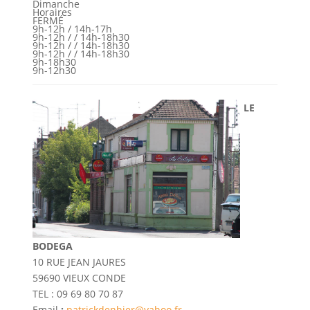
Dimanche
Horaires
FERMÉ
9h-12h / 14h-17h
9h-12h / / 14h-18h30
9h-12h / / 14h-18h30
9h-12h / / 14h-18h30
9h-18h30
9h-12h30
LE
BODEGA
10 RUE JEAN JAURES
59690 VIEUX CONDE
TEL : 09 69 80 70 87
Email
:
patrickdenhier@yahoo.fr