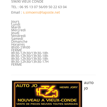
59690 VIEUX CONDE
TEL : 06 95 13 07 56/09 50 22 63 04
Email :
s.simoens@laposte.net
Jours
Lundi
Mardi
Mercredi
Jeudi
Vendredi
Samedi
Dimanche
Horaires
8h00-19h00
FERMÉ
8h30-12h30/13h30-18h
8h30-12h30/13h30-18h
8h30-12h30/13h30-18h
8h30-12h30/13h30-17H
FERMÉ
AUTO
JO