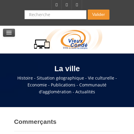
Citoyenneté-Social
Dossier demande de subvention
Recherche
Valider
Seniors
La résidence autonomie
Service de soins infirmers à domicile
Service d'aide à domicile
Pole multi services accompagnement seniors
La ville
Histoire - Situation géographique - Vie culturelle -
Economie - Publications - Communauté
d'agglomération - Actualités
Commerçants