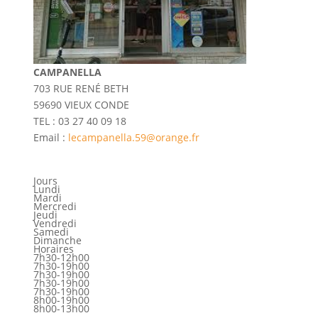
CAMPANELLA
703 RUE RENÉ BETH
59690 VIEUX CONDE
TEL : 03 27 40 09 18
Email :
lecampanella.59@orange.fr
Jours
Lundi
Mardi
Mercredi
Jeudi
Vendredi
Samedi
Dimanche
Horaires
7h30-12h00
7h30-19h00
7h30-19h00
7h30-19h00
7h30-19h00
8h00-19h00
8h00-13h00