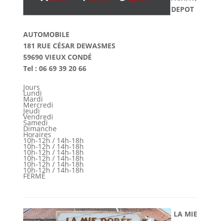
DEPOT
AUTOMOBILE
181 RUE CÉSAR DEWASMES
59690 VIEUX CONDÉ
Tel : 06 69 39 20 66
Jours
Lundi
Mardi
Mercredi
Jeudi
Vendredi
Samedi
Dimanche
Horaires
10h-12h / 14h-18h
10h-12h / 14h-18h
10h-12h / 14h-18h
10h-12h / 14h-18h
10h-12h / 14h-18h
10h-12h / 14h-18h
FERMÉ
LA MIE