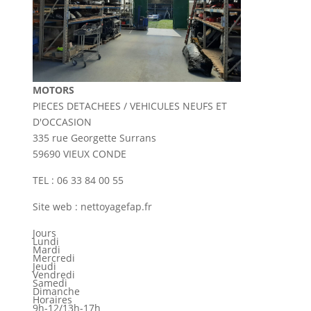
MOTORS
PIECES DETACHEES / VEHICULES NEUFS ET
D'OCCASION
335 rue Georgette Surrans
59690 VIEUX CONDE
TEL : 06 33 84 00 55
Site web : nettoyagefap.fr
Jours
Lundi
Mardi
Mercredi
Jeudi
Vendredi
Samedi
Dimanche
Horaires
9h-12/13h-17h