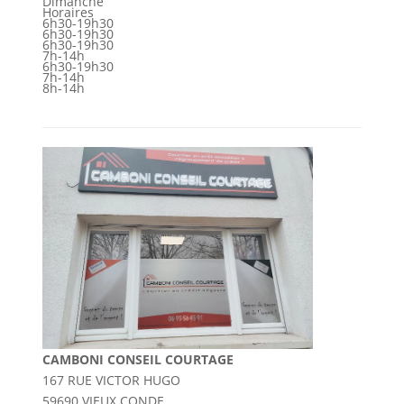
Dimanche
Horaires
6h30-19h30
6h30-19h30
6h30-19h30
7h-14h
6h30-19h30
7h-14h
8h-14h
CAMBONI CONSEIL COURTAGE
167 RUE VICTOR HUGO
59690 VIEUX CONDE