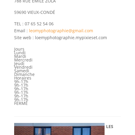
788 RUE EMILE ZOLA
59690 VIEUX-CONDÉ
TEL : 07 65 52 54 06
Email :
leomyphotographie@gmail.com
Site web : loemyphotographie.mypixieset.com
Jours
Lundi
Mardi
Mercredi
Jeudi
Vendredi
Samedi
Dimanche
Horaires
9h-17h
9h-17h
9h-17h
9h-17h
9h-17h
9h-17h
FERMÉ
LES