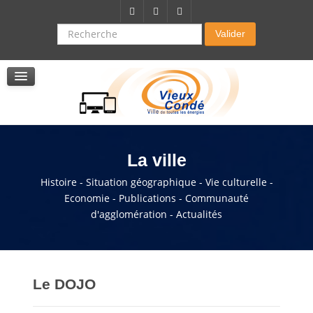
Citoyenneté-Social
Dossier demande de subvention
Recherche
Valider
Seniors
La résidence autonomie
Service de soins infirmers à domicile
Service d'aide à domicile
Pole multi services accompagnement seniors
La ville
Histoire - Situation géographique - Vie culturelle -
Economie - Publications - Communauté
d'agglomération - Actualités
Le DOJO