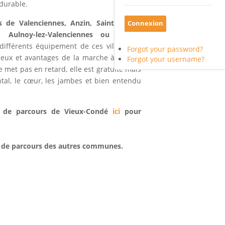
 durable.
de Valenciennes, Anzin, Saint-Saulve,
é, Aulnoy-lez-Valenciennes ou encore
 différents équipement de ces villes sont
Forgot your password?
jeux et avantages de la marche à pieds :
Forgot your username?
e met pas en retard, elle est gratuite mais
ental, le cœur, les jambes et bien entendu
ps de parcours de Vieux-Condé
ici
pour
s de parcours des autres communes.