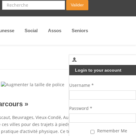
Recherche
Valider
unesse
Social
Assos
Seniors
Login to your account
Username *
arcours »
Password *
Escaut, Beuvrages, Vieux-Condé, Aulnoy-
es villes pour des trajets à pieds, des
Remember Me
pratique d’activité physique. Ce travail