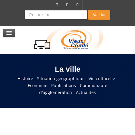
Citoyenneté-Social
Dossier demande de subvention
Recherche
Valider
Seniors
La résidence autonomie
Service de soins infirmers à domicile
Service d'aide à domicile
Pole multi services accompagnement seniors
La ville
Histoire - Situation géographique - Vie culturelle -
Economie - Publications - Communauté
d'agglomération - Actualités