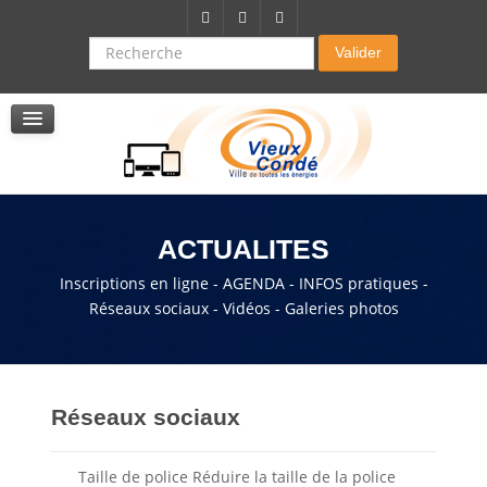
Citoyenneté-Social
Dossier demande de subvention
Recherche
Valider
Seniors
La résidence autonomie
Service de soins infirmers à domicile
Service d'aide à domicile
Pole multi services accompagnement seniors
ACTUALITES
Inscriptions en ligne - AGENDA - INFOS pratiques -
Réseaux sociaux - Vidéos - Galeries photos
Réseaux sociaux
Taille de police
Réduire la taille de la police