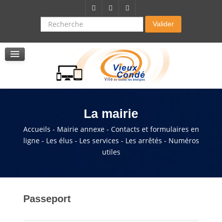
Citoyenneté-Social
Dossier demande de subvention
Recherche
Valider
Seniors
La résidence autonomie
Service de soins infirmers à domicile
Service d'aide à domicile
Pole multi services accompagnement seniors
La mairie
Accueils - Mairie annexe - Contacts et formulaires en
ligne - Les élus - Les services - Les arrêtés - Numéros
utiles
Passeport