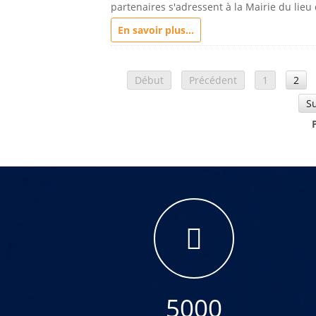
partenaires s'adressent à la Mairie du lieu
En savoir plus...
Début
Précédent
1
2
S
5000