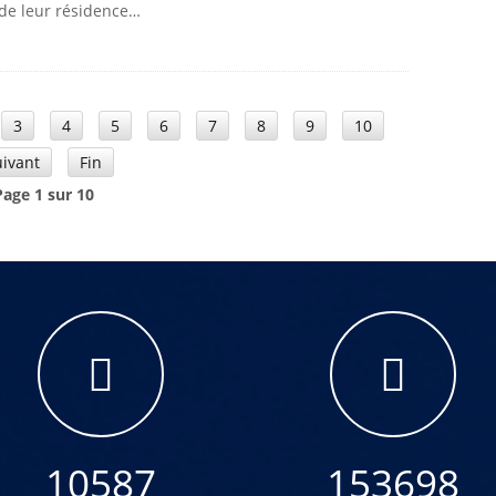
 de leur résidence…
3
4
5
6
7
8
9
10
uivant
Fin
Page 1 sur 10
10587
153698