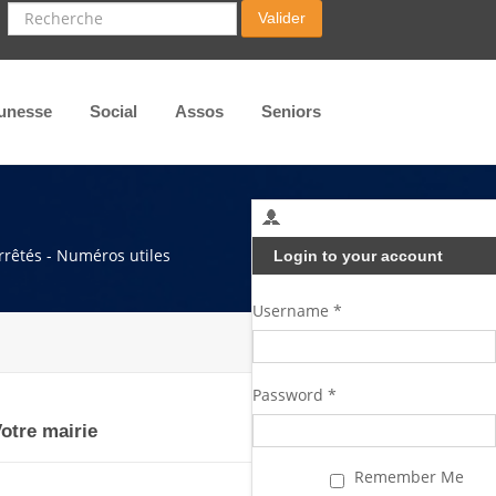
Recherche
Valider
unesse
Social
Assos
Seniors
arrêtés - Numéros utiles
Login to your account
Username *
Password *
otre mairie
Remember Me