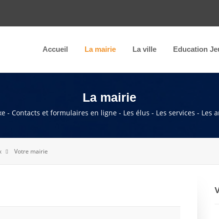
Accueil
La mairie
La ville
Education Je
La mairie
e - Contacts et formulaires en ligne - Les élus - Les services - Les 
x
Votre mairie
V