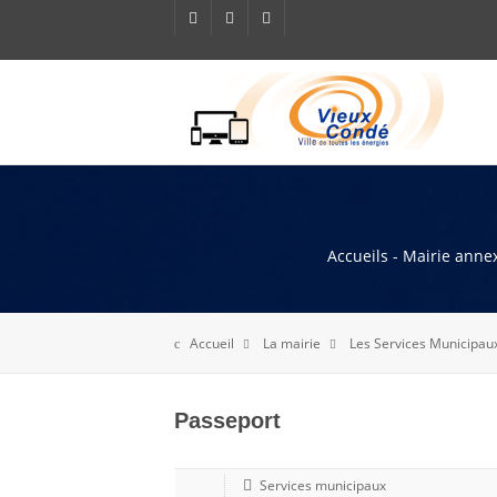
Accueils - Mairie annex
Accueil
La mairie
Les Services Municipau
Passeport
Services municipaux