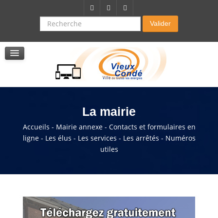
Citoyenneté-Social
Dossier demande de subvention
Recherche
Valider
Seniors
La résidence autonomie
Service de soins infirmers à domicile
Service d'aide à domicile
Pole multi services accompagnement seniors
La mairie
Accueils - Mairie annexe - Contacts et formulaires en
ligne - Les élus - Les services - Les arrêtés - Numéros
utiles