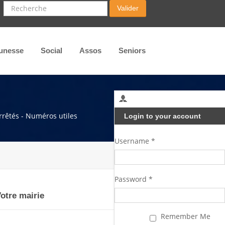
Recherche
Valider
unesse
Social
Assos
Seniors
arrêtés - Numéros utiles
Login to your account
Username *
Password *
otre mairie
Remember Me