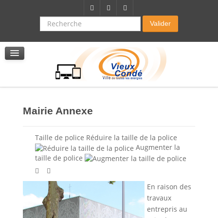
Citoyenneté-Social
Dossier demande de subvention
Recherche
Valider
Seniors
La résidence autonomie
Service de soins infirmers à domicile
Service d'aide à domicile
Pole multi services accompagnement seniors
Mairie Annexe
Taille de police
Réduire la taille de la police
Augmenter la
taille de police
En raison des
travaux
entrepris au