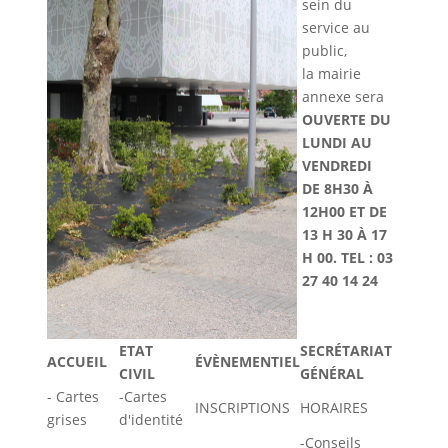
sein du
service au
public,
la mairie
annexe sera
OUVERTE DU
LUNDI AU
VENDREDI
DE 8H30 À
12H00 ET DE
13 H 30 À 17
H 00. TEL : 03
27 40 14 24
ETAT
SECRÉTARIAT
ACCUEIL
ÉVÈNEMENTIEL
CIVIL
GÉNÉRAL
- Cartes
-Cartes
INSCRIPTIONS
HORAIRES
grises
d'identité
-Conseils