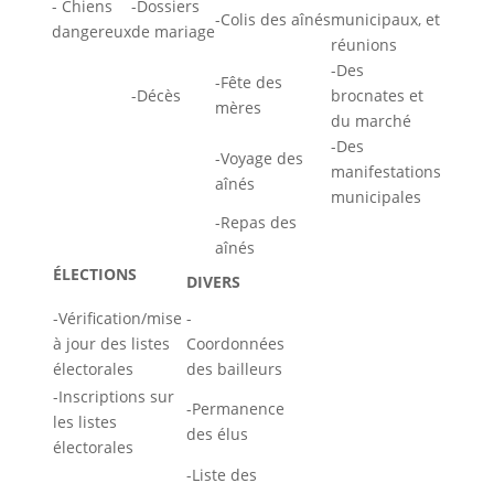
- Chiens
-Dossiers
-Colis des aînés
municipaux, et
dangereux
de mariage
réunions
-Des
-Fête des
-Décès
brocnates et
mères
du marché
-Des
-Voyage des
manifestations
aînés
municipales
-Repas des
aînés
ÉLECTIONS
DIVERS
-Vérification/mise
-
à jour des listes
Coordonnées
électorales
des bailleurs
-Inscriptions sur
-Permanence
les listes
des élus
électorales
-Liste des