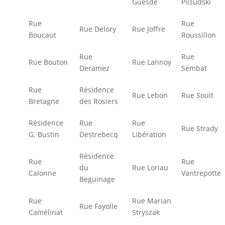
Guesde
Pilsudski
Rue
Rue
Rue Delory
Rue Joffre
Boucaut
Roussillon
Rue
Rue
Rue Bouton
Rue Lannoy
Deramez
Sembat
Rue
Résidence
Rue Lebon
Rue Soult
Bretagne
des Rosiers
Résidence
Rue
Rue
Rue Strady
G. Bustin
Destrebecq
Libération
Résidence
Rue
Rue
du
Rue Loriau
Calonne
Vantrepotte
Beguinage
Rue
Rue Marian
Rue Fayolle
Camélinat
Stryszak