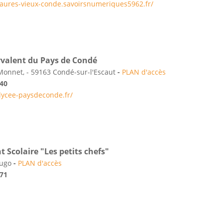
-jaures-vieux-conde.savoirsnumeriques5962.fr/
yvalent du Pays de Condé
 Monnet, - 59163 Condé-sur-l'Escaut
-
PLAN d'accès
 40
lycee-paysdeconde.fr/
 Scolaire "Les petits chefs"
Hugo
-
PLAN d'accès
 71