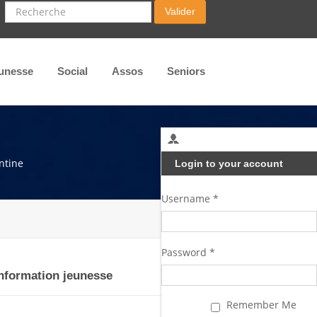
Recherche
Valider
unesse
Social
Assos
Seniors
antine
Login to your account
Username *
Password *
nformation jeunesse
Remember Me