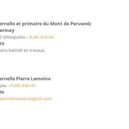
ernelle et primaire du Mont de Peruwelz
Germay
d Ghesquière
-
PLAN d'accès
 59
sera bientôt en travaux.
ernelle Pierre Lemoine
njou -
PLAN d'accès
 96
epierrelemoine.blogsot.com/