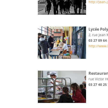
http://jean
Lycée Pol
2, rue Jean
03 27 09 64
http://www.
Restaurant
rue Victor 
03 27 40 25