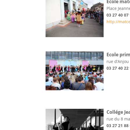
Ecole mat
Place Jeanne
03 27 40 07
http://matc
Ecole prim
rue d’Anjou
03 27 40 22
Collége Je
rue du 8 ma
03 27 21 88