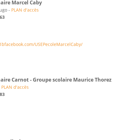
maire Marcel Caby
Hugo -
PLAN d'accès
 63
71bfacebook.com/USEPecoleMarcelCaby/
maire Carnot - Groupe scolaire Maurice Thorez
-
PLAN d'accès
 83