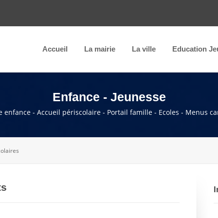
Accueil
La mairie
La ville
Education Je
Enfance - Jeunesse
e enfance - Accueil périscolaire - Portail famille - Ecoles - Menus c
olaires
ts
I