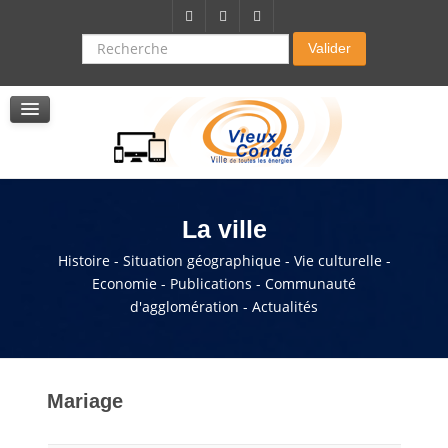
Citoyenneté-Social
Dossier demande de subvention
Recherche
Valider
Seniors
La résidence autonomie
Service de soins infirmers à domicile
Service d'aide à domicile
Pole multi services accompagnement seniors
La ville
Histoire - Situation géographique - Vie culturelle -
Economie - Publications - Communauté
d'agglomération - Actualités
Mariage