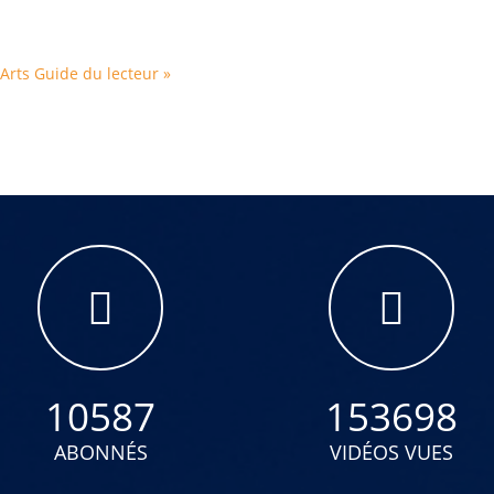
 Arts
Guide du lecteur »
10587
153698
ABONNÉS
VIDÉOS VUES