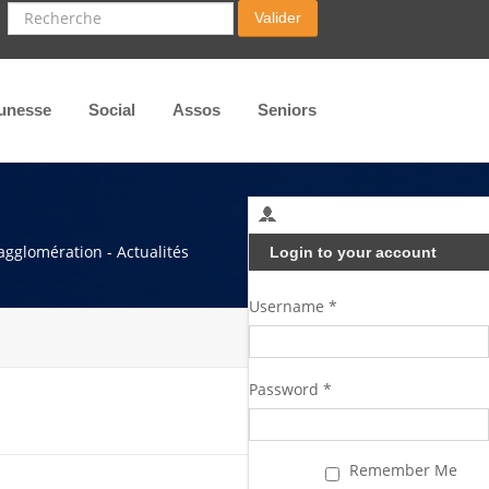
Recherche
Valider
unesse
Social
Assos
Seniors
agglomération - Actualités
Login to your account
Username *
Password *
Remember Me