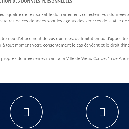
CTION DES DONNÉES PERSONNELLES
n leur qualité de responsable du traitement, collectent vos donnée
inataires de ces données sont les agents des services de la Ville d
cation ou d’effacement de vos données, de limitation ou d’opposition 
r à tout moment votre consentement le cas échéant et le droit d’in
s propres données en écrivant à la Ville de Vieux-Condé, 1 rue An