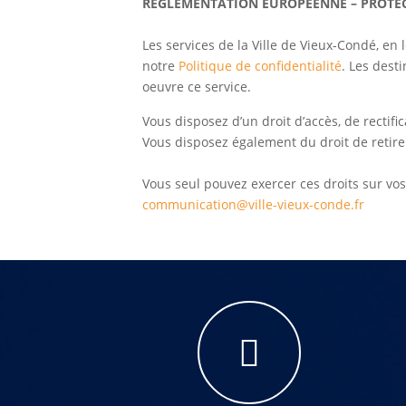
RÉGLEMENTATION EUROPÉENNE – PROTE
Les services de la Ville de Vieux-Condé, e
notre
Politique de confidentialité
. Les dest
oeuvre ce service.
Vous disposez d’un droit d’accès, de rectifi
Vous disposez également du droit de retire
Vous seul pouvez exercer ces droits sur vo
communication@ville-vieux-conde.fr