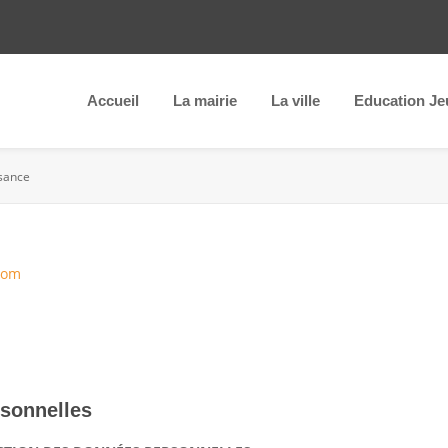
Accueil
La mairie
La ville
Education Je
ssance
com
rsonnelles