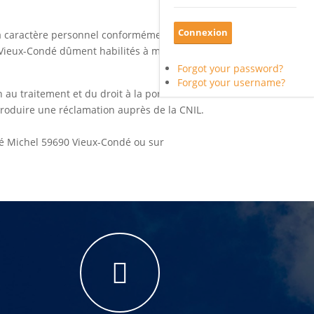
s à caractère personnel conformément à
e Vieux-Condé dûment habilités à mettre en
Forgot your password?
Forgot your username?
au traitement et du droit à la portabilité.
troduire une réclamation auprès de la CNIL.
dré Michel 59690 Vieux-Condé ou sur