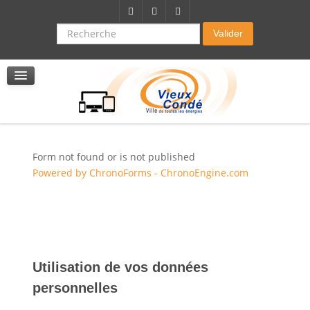
Citoyenneté-Social
Dossier demande de subvention
Recherche
Valider
Seniors
La résidence autonomie
Service de soins infirmers à domicile
Service d'aide à domicile
Pole multi services accompagnement seniors
Form not found or is not published
Powered by ChronoForms - ChronoEngine.com
Utilisation de vos données
personnelles